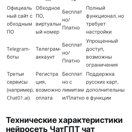
Официаль
Обходное
Полный
Бесплат
ный сайт с
ПО,
функционал, но
но/
обходным
виртуальн
требует
Платно
ПО
ый номер
настройки
Упрощенный
Бесплат
Telegram-
Телеграм-
доступ,
но/
боты
аккаунт
возможны
Платно
ограничения
Третьи
Регистра
Бесплат
Поддержка
сервисы
ция,
но с
русских карт,
(например,
возможно
лимитам
дополнительны
Chat01.ai)
оплата
и/Платно
е функции
Технические характеристики
нейросеть ЧатГПТ чат