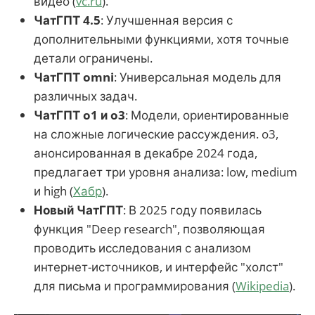
видео (
vc.ru
).
ЧатГПТ 4.5
: Улучшенная версия с
дополнительными функциями, хотя точные
детали ограничены.
ЧатГПТ omni
: Универсальная модель для
различных задач.
ЧатГПТ o1 и o3
: Модели, ориентированные
на сложные логические рассуждения. o3,
анонсированная в декабре 2024 года,
предлагает три уровня анализа: low, medium
и high (
Хабр
).
Новый ЧатГПТ
: В 2025 году появилась
функция "Deep research", позволяющая
проводить исследования с анализом
интернет-источников, и интерфейс "холст"
для письма и программирования (
Wikipedia
).