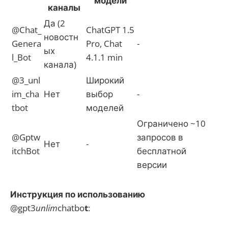
модели
каналы
Да (2
@Chat_
ChatGPT 1.5
новостн
Genera
Pro, Chat
-
ых
l_Bot
4.1.1 min
канала)
@3_unl
Широкий
im_cha
Нет
выбор
-
tbot
моделей
Ограничено ~10
@Gptw
запросов в
Нет
-
itchBot
бесплатной
версии
Инструкция по использованию
@gpt3
unlim
chatbo
t
: