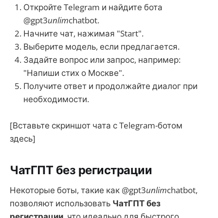
Откройте Telegram и найдите бота
@gpt3
unlim
chatbot.
Начните чат, нажимая "Start".
Выберите модель, если предлагается.
Задайте вопрос или запрос, например:
"Напиши стих о Москве".
Получите ответ и продолжайте диалог при
необходимости.
[Вставьте скриншот чата с Telegram-ботом
здесь]
ЧатГПТ без регистрации
Некоторые боты, такие как @gpt3
unlim
chatbot,
позволяют использовать
ЧатГПТ без
регистрации
, что идеально для быстрого