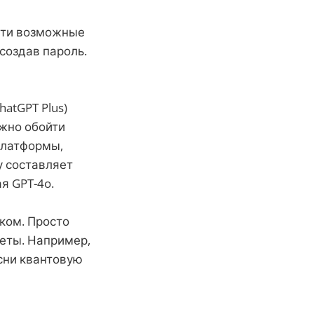
ойти возможные
 создав пароль.
atGPT Plus)
ожно обойти
 платформы,
у составляет
я GPT-4o.
ском. Просто
веты. Например,
сни квантовую