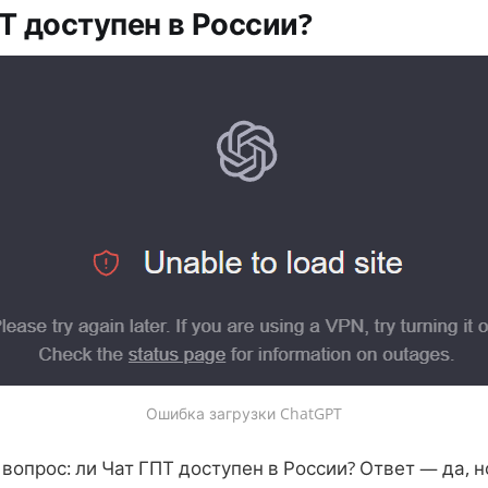
Т доступен в России?
Ошибка загрузки ChatGPT
вопрос: ли Чат ГПТ доступен в России? Ответ — да, н