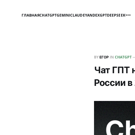
ГЛАВНАЯ
CHATGPT
GEMINI
CLAUDE
YANDEXGPT
DEEPSEEK
BY
ЕГОР
IN
CHATGPT
Чат ГПТ 
России в 