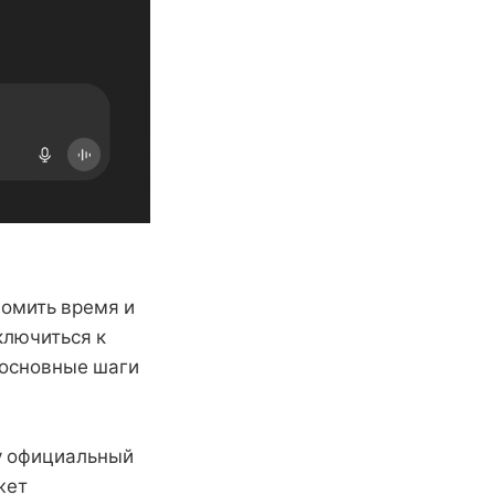
номить время и
ключиться к
 основные шаги
ду официальный
жет