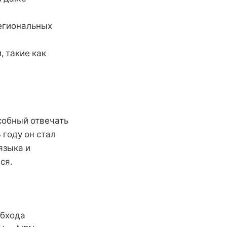
региональных
, такие как
особный отвечать
 году он стал
языка и
ся.
обхода