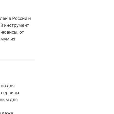
лей в России и
ый инструмент
 нюансы, от
имум из
 но для
 сервисы.
бным для
и даже