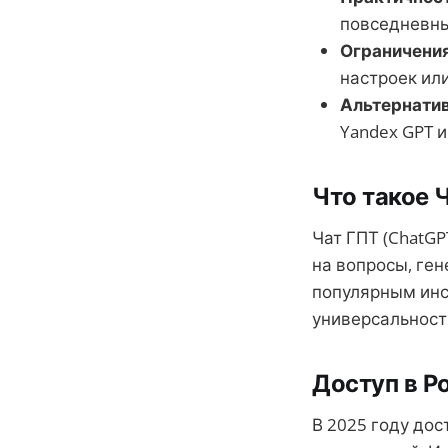
повседневны
Ограничени
настроек ил
Альтернати
Yandex GPT и
Что такое 
Чат ГПТ (ChatGP
на вопросы, ген
популярным инс
универсальности
Доступ в Р
В 2025 году дос