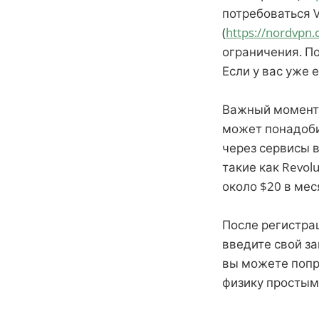
потребоваться 
(
https://nordvpn
ограничения. По
Если у вас уже 
Важный момент: 
может понадоби
через сервисы в
такие как Revolut
около $20 в мес
После регистрац
введите свой за
вы можете попр
физику простыми