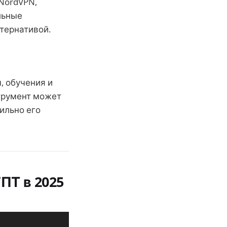
 NordVPN,
льные
тернативой.
, обучения и
струмент может
ильно его
ПТ в 2025