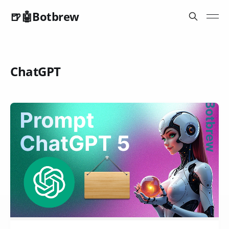
🍺🤖Botbrew
ChatGPT