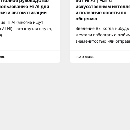
 | Полное руководство
Бот Hi AI | Чат с
пользованию Hi AI для
искусственным интелл
ия и автоматизации
и полезные советы по
общению
ие Hi AI (многие ищут
Введение Вы когда-нибудь
 AI Hi) – это крутая штука,
мечтали поболтать с люби
я
знаменитостью или отправ
ORE
READ MORE