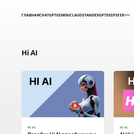
ГЛАВНАЯ
CHATGPT
GEMINI
CLAUDE
YANDEXGPT
DEEPSEEK
Hi AI
HI AI
HI AI