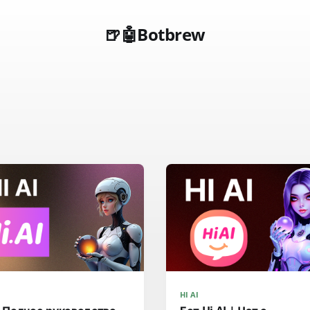
🍺🤖Botbrew
HI AI