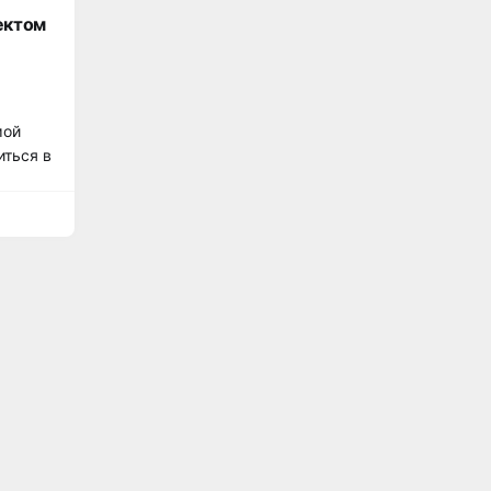
ектом
мой
иться в