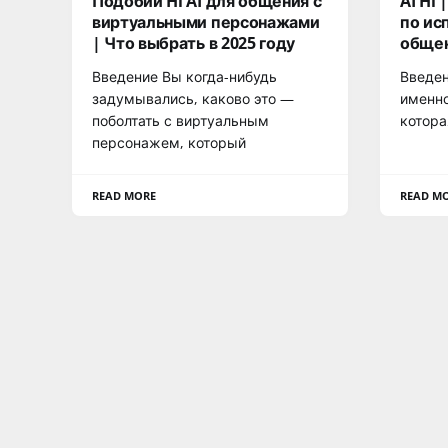
Подобии Hi AI для общения с
AI Hi
виртуальными персонажами
по ис
| Что выбрать в 2025 году
общен
Введение Вы когда-нибудь
Введен
задумывались, каково это —
именно
поболтать с виртуальным
котора
персонажем, который
READ MORE
READ M