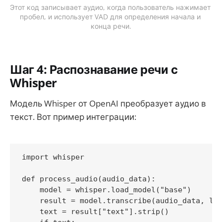
Этот код записывает аудио, когда пользователь нажимает 
пробел, и использует VAD для определения начала и 
конца речи.
Шаг 4: Распознавание речи с
Whisper
Модель Whisper от OpenAI преобразует аудио в
текст. Вот пример интеграции:
import whisper

def process_audio(audio_data):

    model = whisper.load_model("base")

    result = model.transcribe(audio_data, lan
    text = result["text"].strip()
