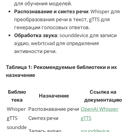
для обучения моделей.
Распознавание и синтез речи
: Whisper для
преобразования речи в текст, gTTS для
генерации голосовых ответов.
Обработка звука
: sounddevice для записи
аудио, webrtcvad для определения
активности речи.
Таблица 1: Рекомендуемые библиотеки и их
назначение
Библио
Ссылка на
Назначение
тека
документацию
Whisper
Распознавание речи
OpenAI Whisper
gTTS
Синтез речи
gTTS
soundde
Запись аудио
sounddevice