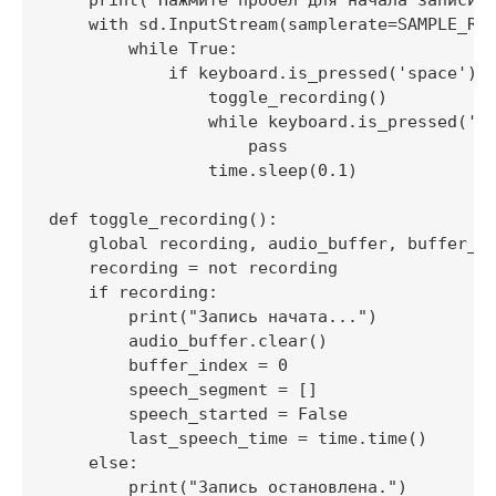
    print("Нажмите пробел для начала записи..
    with sd.InputStream(samplerate=SAMPLE_RAT
        while True:

            if keyboard.is_pressed('space'):

                toggle_recording()

                while keyboard.is_pressed('sp
                    pass

                time.sleep(0.1)

def toggle_recording():

    global recording, audio_buffer, buffer_in
    recording = not recording

    if recording:

        print("Запись начата...")

        audio_buffer.clear()

        buffer_index = 0

        speech_segment = []

        speech_started = False

        last_speech_time = time.time()

    else:

        print("Запись остановлена.")
