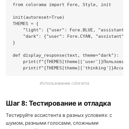
from colorama import Fore, Style, init

init(autoreset=True)

THEMES = {

    "light": {"user": Fore.BLUE, "assistant":
    "dark": {"user": Fore.CYAN, "assistant": 
}

def display_response(text, theme="dark"):

    print(f"{THEMES[theme]['user']}Пользовате
Использование colorama
Шаг 8: Тестирование и отладка
Тестируйте ассистента в разных условиях: с
шумом, разными голосами, сложными