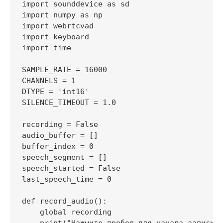
import sounddevice as sd

import numpy as np

import webrtcvad

import keyboard

import time

SAMPLE_RATE = 16000

CHANNELS = 1

DTYPE = 'int16'

SILENCE_TIMEOUT = 1.0

recording = False

audio_buffer = []

buffer_index = 0

speech_segment = []

speech_started = False

last_speech_time = 0

def record_audio():

    global recording
