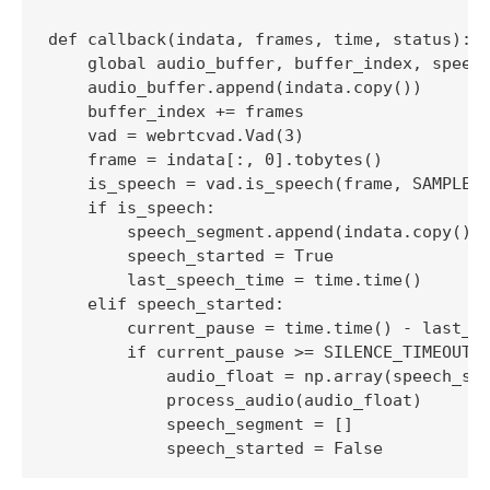
def callback(indata, frames, time, status):

    global audio_buffer, buffer_index, speech
    audio_buffer.append(indata.copy())

    buffer_index += frames

    vad = webrtcvad.Vad(3)

    frame = indata[:, 0].tobytes()

    is_speech = vad.is_speech(frame, SAMPLE_R
    if is_speech:

        speech_segment.append(indata.copy())

        speech_started = True

        last_speech_time = time.time()

    elif speech_started:

        current_pause = time.time() - last_sp
        if current_pause >= SILENCE_TIMEOUT a
            audio_float = np.array(speech_seg
            process_audio(audio_float)

            speech_segment = []
