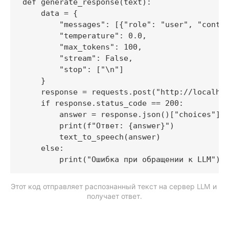
def generate_response(text):

    data = {

        "messages": [{"role": "user", "conten
        "temperature": 0.0,

        "max_tokens": 100,

        "stream": False,

        "stop": ["\n"]

    }

    response = requests.post("http://localhos
    if response.status_code == 200:

        answer = response.json()["choices"][0
        print(f"Ответ: {answer}")

        text_to_speech(answer)

    else:

Этот код отправляет распознанный текст на сервер LLM и 
получает ответ.