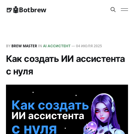
🍺🤖Botbrew
BY
BREW MASTER
IN
AI АССИСТЕНТ
—
04 ИЮЛЯ 2025
Как создать ИИ ассистента
с нуля