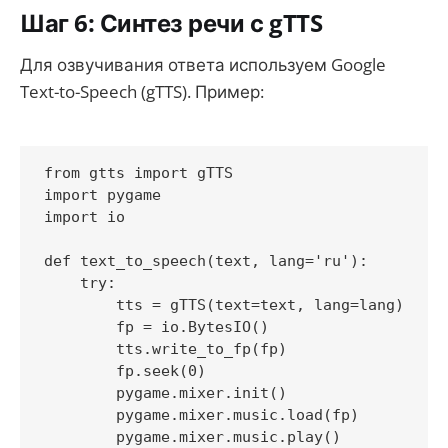
Шаг 6: Синтез речи с gTTS
Для озвучивания ответа используем Google
Text-to-Speech (gTTS). Пример:
from gtts import gTTS

import pygame

import io

def text_to_speech(text, lang='ru'):

    try:

        tts = gTTS(text=text, lang=lang)

        fp = io.BytesIO()

        tts.write_to_fp(fp)

        fp.seek(0)

        pygame.mixer.init()

        pygame.mixer.music.load(fp)

        pygame.mixer.music.play()
