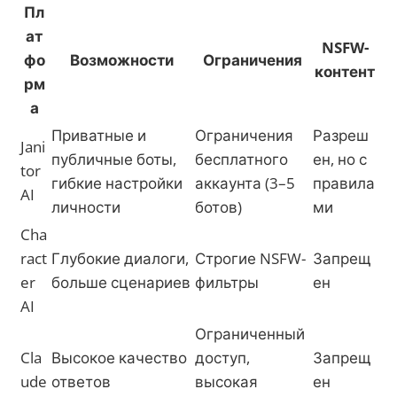
Пл
ат
NSFW-
фо
Возможности
Ограничения
контент
рм
а
Приватные и
Ограничения
Разреш
Jani
публичные боты,
бесплатного
ен, но с
tor
гибкие настройки
аккаунта (3–5
правила
AI
личности
ботов)
ми
Cha
ract
Глубокие диалоги,
Строгие NSFW-
Запрещ
er
больше сценариев
фильтры
ен
AI
Ограниченный
Cla
Высокое качество
доступ,
Запрещ
ude
ответов
высокая
ен