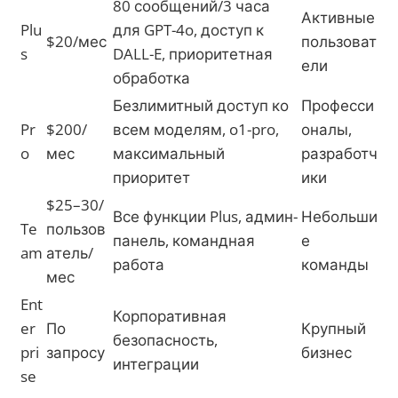
80 сообщений/3 часа
Активные
Plu
для GPT-4o, доступ к
$20/мес
пользоват
s
DALL-E, приоритетная
ели
обработка
Безлимитный доступ ко
Професси
Pr
$200/
всем моделям, o1-pro,
оналы,
o
мес
максимальный
разработч
приоритет
ики
$25–30/
Все функции Plus, админ-
Небольши
Te
пользов
панель, командная
е
am
атель/
работа
команды
мес
Ent
Корпоративная
er
По
Крупный
безопасность,
pri
запросу
бизнес
интеграции
se