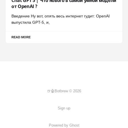
Chat GPT 5 | Что нового в самой умной модели
от OpenAI ?
Введение Ну вот, опять весь интернет гудит: OpenAI
выпустила GPT-5, и,
READ MORE
🍺🤖Botbrew © 2026
Sign up
Powered by Ghost