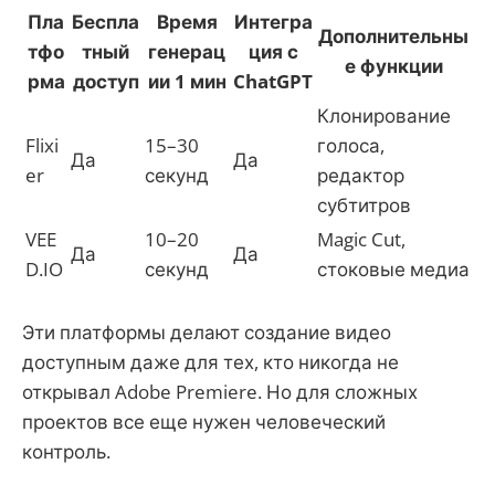
Пла
Беспла
Время
Интегра
Дополнительны
тфо
тный
генерац
ция с
е функции
рма
доступ
ии 1 мин
ChatGPT
Клонирование
Flixi
15–30
голоса,
Да
Да
er
секунд
редактор
субтитров
VEE
10–20
Magic Cut,
Да
Да
D.IO
секунд
стоковые медиа
Эти платформы делают создание видео
доступным даже для тех, кто никогда не
открывал Adobe Premiere. Но для сложных
проектов все еще нужен человеческий
контроль.