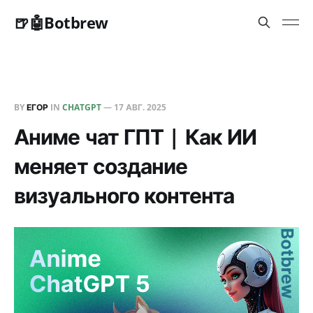
🍺🤖Botbrew
BY
ЕГОР
IN
CHATGPT
—
17 АВГ. 2025
Аниме чат ГПТ | Как ИИ
меняет создание
визуального контента