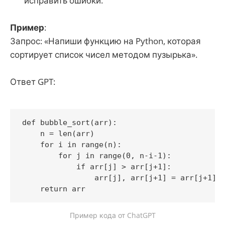
исправить ошибки.
Пример
:
Запрос: «Напиши функцию на Python, которая
сортирует список чисел методом пузырька».
Ответ GPT:
def bubble_sort(arr):

    n = len(arr)

    for i in range(n):

        for j in range(0, n-i-1):

            if arr[j] > arr[j+1]:

                arr[j], arr[j+1] = arr[j+1], 
Пример кода от ChatGPT