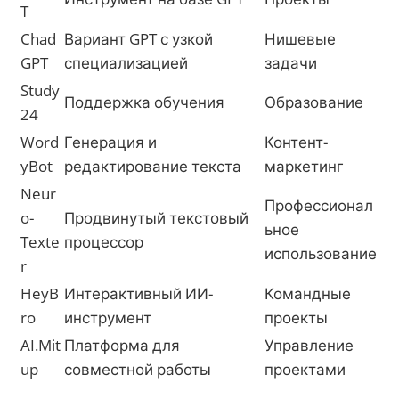
T
Chad
Вариант GPT с узкой
Нишевые
GPT
специализацией
задачи
Study
Поддержка обучения
Образование
24
Word
Генерация и
Контент-
yBot
редактирование текста
маркетинг
Neur
Профессионал
o-
Продвинутый текстовый
ьное
Texte
процессор
использование
r
HeyB
Интерактивный ИИ-
Командные
ro
инструмент
проекты
AI.Mit
Платформа для
Управление
up
совместной работы
проектами