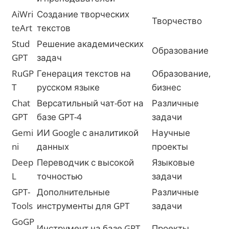
AiWri
Создание творческих
Творчество
teArt
текстов
Stud
Решение академических
Образование
GPT
задач
RuGP
Генерация текстов на
Образование,
T
русском языке
бизнес
Chat
Версатильный чат-бот на
Различные
GPT
базе GPT-4
задачи
Gemi
ИИ Google с аналитикой
Научные
ni
данных
проекты
Deep
Переводчик с высокой
Языковые
L
точностью
задачи
GPT-
Дополнительные
Различные
Tools
инструменты для GPT
задачи
GoGP
Инструмент на базе GPT
Проекты